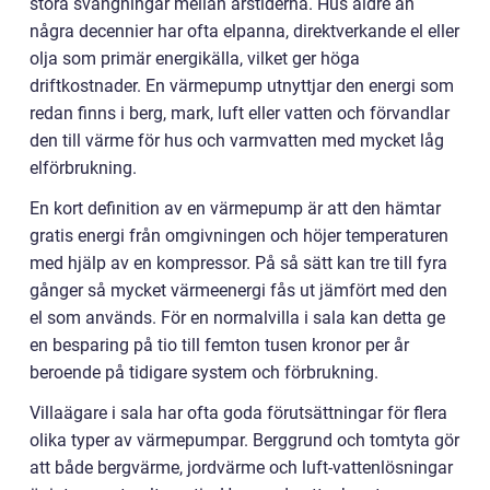
stora svängningar mellan årstiderna. Hus äldre än
några decennier har ofta elpanna, direktverkande el eller
olja som primär energikälla, vilket ger höga
driftkostnader. En värmepump utnyttjar den energi som
redan finns i berg, mark, luft eller vatten och förvandlar
den till värme för hus och varmvatten med mycket låg
elförbrukning.
En kort definition av en värmepump är att den hämtar
gratis energi från omgivningen och höjer temperaturen
med hjälp av en kompressor. På så sätt kan tre till fyra
gånger så mycket värmeenergi fås ut jämfört med den
el som används. För en normalvilla i sala kan detta ge
en besparing på tio till femton tusen kronor per år
beroende på tidigare system och förbrukning.
Villaägare i sala har ofta goda förutsättningar för flera
olika typer av värmepumpar. Berggrund och tomtyta gör
att både bergvärme, jordvärme och luft-vattenlösningar