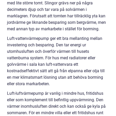
med lite större tomt. Slingor grävs ner på några
decimeters djup och tar vara på solvärmen i
marklagren. Förutsatt att tomten har tillräcklig yta kan
jordvärme ge liknande besparing som bergvärme, men
med annan typ av markarbete i stället för borrning.
Luft-vattenvärmepump ger ett bra mellanting mellan
investering och besparing. Den tar energi ur
utomhusluften och överför värmen till husets
vattenburna system. För hus med radiatorer eller
golvvärme i sala kan luft-vattenvara ett
kostnadseffektivt sätt att gå från elpanna eller olja till
en mer klimatsmart lösning utan att behöva borrning
eller stora markarbeten.
Luft-luftvärmepump är vanlig i mindre hus, fritidshus
eller som komplement till befintlig uppvärmning. Den
värmer inomhusluften direkt och kan också ge kyla på
sommaren. För en mindre villa eller ett fritidshus runt