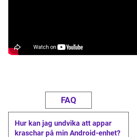
FAQ
Hur kan jag undvika att appar
kraschar på min Android-enhet?