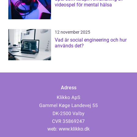
videospel för mental hälsa
12 november 2025
Vad är social engineering och hur
används det?
Adress
web:
www.klikko.dk