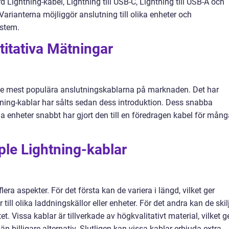
 Lightning-kabel, Lightning till USB-C, Lightning till USB-A och
Varianterna möjliggör anslutning till olika enheter och
ystem.
titativa Mätningar
 de mest populära anslutningskablarna på marknaden. Det har
tning-kablar har sålts sedan dess introduktion. Dess snabba
a enheter snabbt har gjort den till en föredragen kabel för mång
ple Lightning-kablar
flera aspekter. För det första kan de variera i längd, vilket ger
 till olika laddningskällor eller enheter. För det andra kan de skil
et. Vissa kablar är tillverkade av högkvalitativt material, vilket g
än billigare alternativ. Slutligen kan vissa kablar erbjuda extra