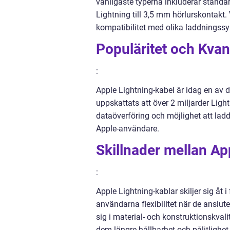
vanligaste typerna inkluderar standard
Lightning till 3,5 mm hörlurskontakt. 
kompatibilitet med olika laddningss
Populäritet och Kvan
:
Apple Lightning-kabel är idag en av
uppskattats att över 2 miljarder Ligh
dataöverföring och möjlighet att ladd
Apple-användare.
Skillnader mellan Ap
:
Apple Lightning-kablar skiljer sig åt i 
användarna flexibilitet när de ansluter
sig i material- och konstruktionskvalit
dem längre hållbarhet och pålitlighet 