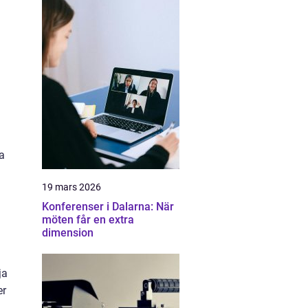
a
19 mars 2026
Konferenser i Dalarna: När
möten får en extra
dimension
ja
er