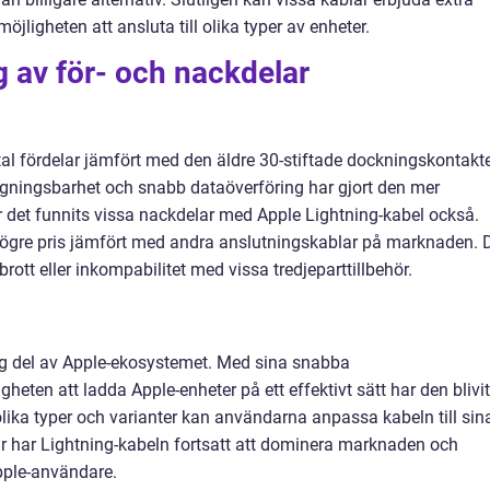
jligheten att ansluta till olika typer av enheter.
 av för- och nackdelar
tal fördelar jämfört med den äldre 30-stiftade dockningskontakt
gningsbarhet och snabb dataöverföring har gjort den mer
 det funnits vissa nackdelar med Apple Lightning-kabel också.
 högre pris jämfört med andra anslutningskablar på marknaden. 
ott eller inkompabilitet med vissa tredjeparttillbehör.
ig del av Apple-ekosystemet. Med sina snabba
eten att ladda Apple-enheter på ett effektivt sätt har den blivit
ka typer och varianter kan användarna anpassa kabeln till sin
ar har Lightning-kabeln fortsatt att dominera marknaden och
pple-användare.