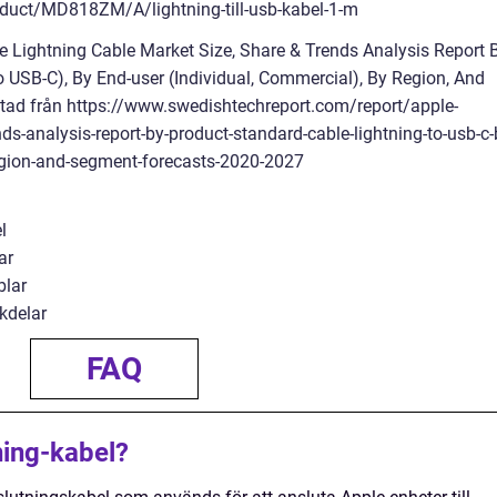
duct/MD818ZM/A/lightning-till-usb-kabel-1-m
e Lightning Cable Market Size, Share & Trends Analysis Report 
o USB-C), By End-user (Individual, Commercial), By Region, And
ad från https://www.swedishtechreport.com/report/apple-
nds-analysis-report-by-product-standard-cable-lightning-to-usb-c-
egion-and-segment-forecasts-2020-2027
l
ar
blar
kdelar
FAQ
ning-kabel?