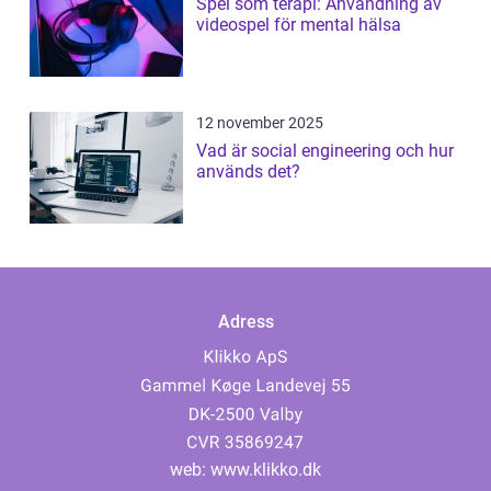
Spel som terapi: Användning av
videospel för mental hälsa
12 november 2025
Vad är social engineering och hur
används det?
Adress
web:
www.klikko.dk