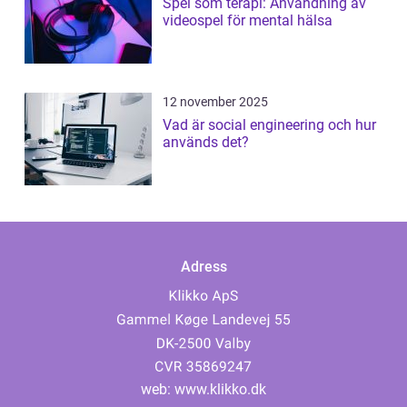
Spel som terapi: Användning av
videospel för mental hälsa
12 november 2025
Vad är social engineering och hur
används det?
Adress
web:
www.klikko.dk