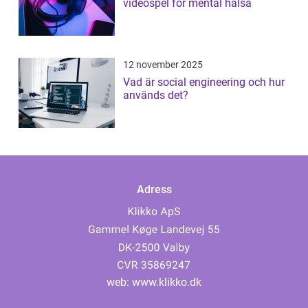
videospel för mental hälsa
12 november 2025
Vad är social engineering och hur
används det?
Adress
web:
www.klikko.dk