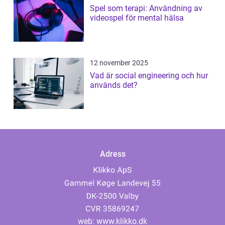
Spel som terapi: Användning av
videospel för mental hälsa
12 november 2025
Vad är social engineering och hur
används det?
Adress
web:
www.klikko.dk