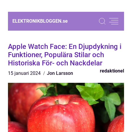
ELEKTRONIKBLOGGEN.
se
Apple Watch Face: En Djupdykning i
Funktioner, Populära Stilar och
Historiska För- och Nackdelar
redaktionel
15 januari 2024
Jon Larsson