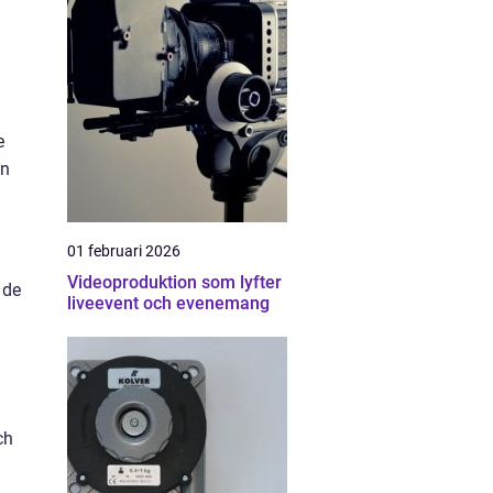
e
in
01 februari 2026
Videoproduktion som lyfter
 de
liveevent och evenemang
ch