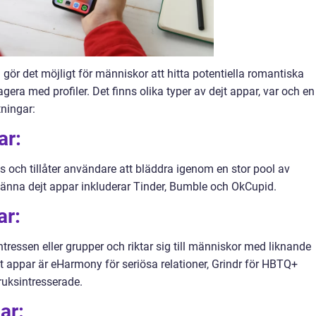
gör det möjligt för människor att hitta potentiella romantiska
era med profiler. Det finns olika typer av dejt appar, var och en
ningar:
ar:
och tillåter användare att bläddra igenom en stor pool av
männa dejt appar inkluderar Tinder, Bumble och OkCupid.
ar:
tressen eller grupper och riktar sig till människor med liknande
t appar är eHarmony för seriösa relationer, Grindr för HBTQ+
ruksintresserade.
ar: