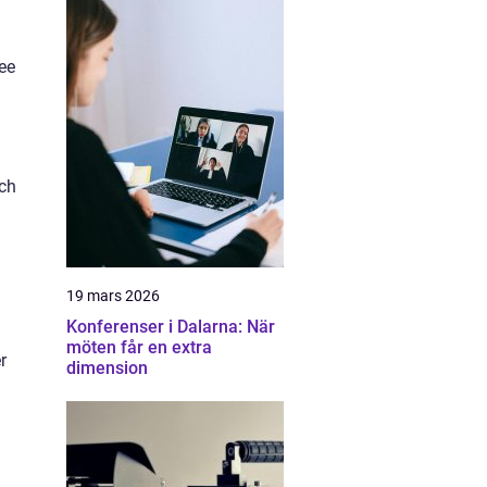
ee
och
19 mars 2026
Konferenser i Dalarna: När
möten får en extra
r
dimension