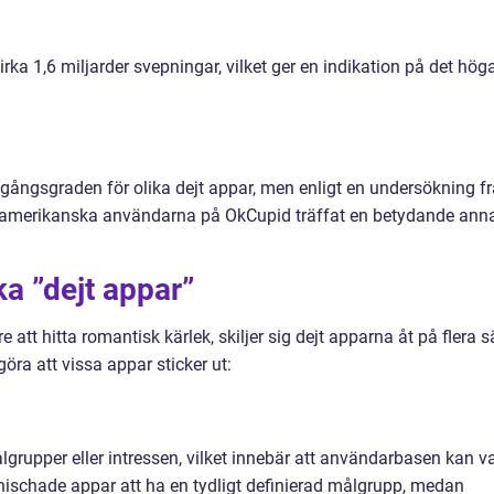
rka 1,6 miljarder svepningar, vilket ger en indikation på det hög
mgångsgraden för olika dejt appar, men enligt en undersökning f
e amerikanska användarna på OkCupid träffat en betydande ann
ka ”dejt appar”
 att hitta romantisk kärlek, skiljer sig dejt apparna åt på flera sä
öra att vissa appar sticker ut:
målgrupper eller intressen, vilket innebär att användarbasen kan v
nischade appar att ha en tydligt definierad målgrupp, medan