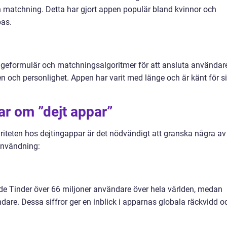
n matchning. Detta har gjort appen populär bland kvinnor och
as.
geformulär och matchningsalgoritmer för att ansluta användar
en och personlighet. Appen har varit med länge och är känt för s
ar om ”dejt appar”
riteten hos dejtingappar är det nödvändigt att granska några av
användning:
ade Tinder över 66 miljoner användare över hela världen, medan
are. Dessa siffror ger en inblick i apparnas globala räckvidd o