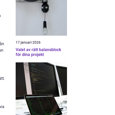
a
17 januari 2026
rån
Valet av rätt balansblock
an
för dina projekt
tt.
ara