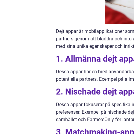
Dejt appar är mobilapplikationer som 
partners genom att bläddra och interag
med sina unika egenskaper och inrikt
1. Allmänna dejt app
Dessa appar har en bred användarbas 
potentiella partners. Exempel på all
2. Nischade dejt app
Dessa appar fokuserar på specifika in
preferenser. Exempel på nischade dej
samhället och FarmersOnly för lantb
3. Matchmaking-app