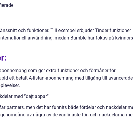
ierade.
änssnitt och funktioner. Till exempel erbjuder Tinder funktioner
 internationell användning, medan Bumble har fokus på kvinnors
r:
abonnemang som ger extra funktioner och förmåner för
id ett betalt A-listan-abonnemang med tillgång till avancerade
plevelser.
kdelar med ”dejt appar”
äffar partners, men det har funnits både fördelar och nackdelar m
sk genomgång av några av de vanligaste för- och nackdelarna me