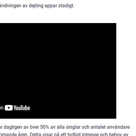
vändningen av dejting appar stadigt.
 dagligen av över 50% av alla singlar och antalet användare
ande åren. Detta visar på ett tydligt intresse och behov av