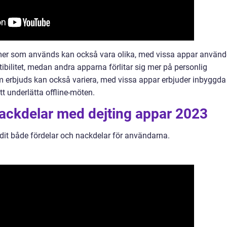
mer som används kan också vara olika, med vissa appar använd
tibilitet, medan andra apparna förlitar sig mer på personlig
om erbjuds kan också variera, med vissa appar erbjuder inbyggda
t underlätta offline-möten.
nackdelar med dejting appar 2023
judit både fördelar och nackdelar för användarna.