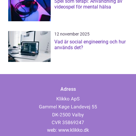
Spel som terapi: Användning av
videospel för mental hälsa
12 november 2025
Vad är social engineering och hur
används det?
Adress
web:
www.klikko.dk