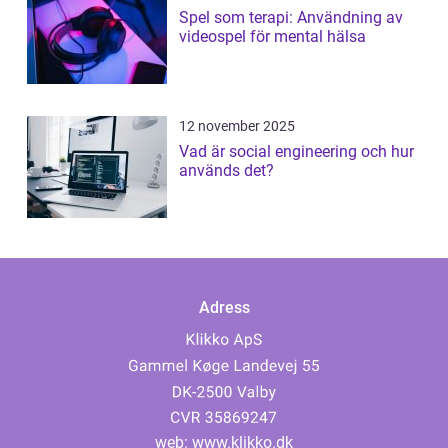
Spel som terapi: Användning av
videospel för mental hälsa
12 november 2025
Vad är social engineering och hur
används det?
Adress
web:
www.klikko.dk