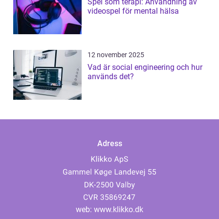
Spel som terapi: Användning av
videospel för mental hälsa
12 november 2025
Vad är social engineering och hur
används det?
Adress
web:
www.klikko.dk