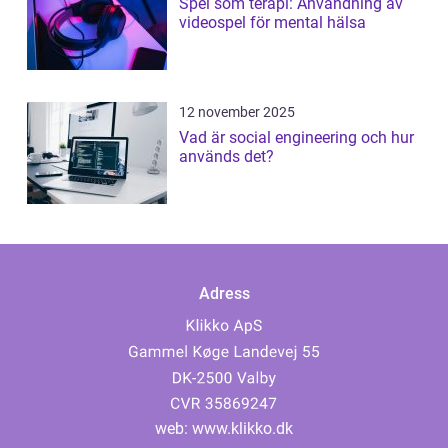
Spel som terapi: Användning av
videospel för mental hälsa
12 november 2025
Vad är social engineering och hur
används det?
Adress
web:
www.klikko.dk