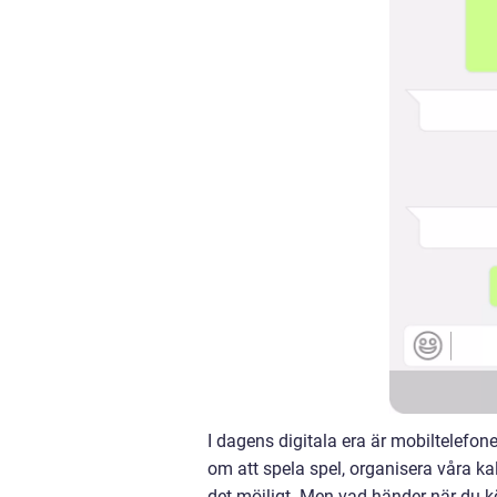
I dagens digitala era är mobiltelefon
om att spela spel, organisera våra k
det möjligt. Men vad händer när du köp