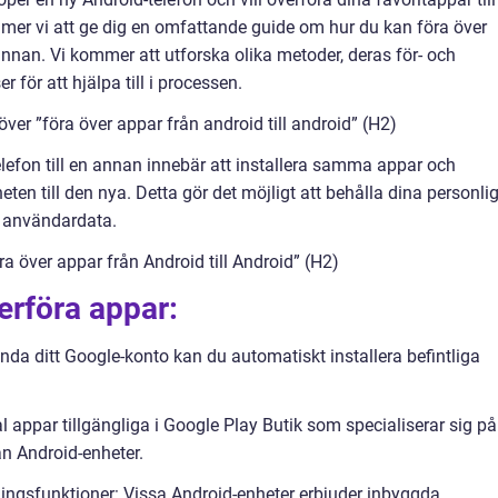
mer vi att ge dig en omfattande guide om hur du kan föra över
 annan. Vi kommer att utforska olika metoder, deras för- och
r för att hjälpa till i processen.
över ”föra över appar från android till android” (H2)
elefon till en annan innebär att installera samma appar och
en till den nya. Detta gör det möjligt att behålla dina personli
a användardata.
a över appar från Android till Android” (H2)
erföra appar:
da ditt Google-konto kan du automatiskt installera befintliga
al appar tillgängliga i Google Play Butik som specialiserar sig på
n Android-enheter.
ningsfunktioner: Vissa Android-enheter erbjuder inbyggda