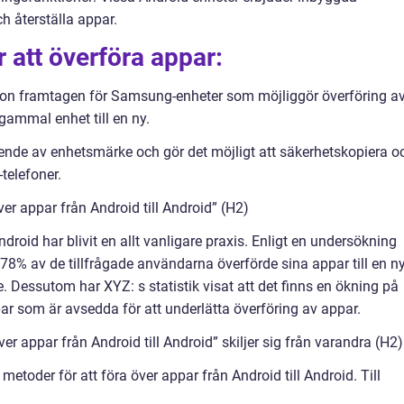
h återställa appar.
 att överföra appar:
on framtagen för Samsung-enheter som möjliggör överföring a
 gammal enhet till en ny.
nde av enhetsmärke och gör det möjligt att säkerhetskopiera o
telefoner.
er appar från Android till Android” (H2)
ndroid har blivit en allt vanligare praxis. Enligt en undersökning
78% av de tillfrågade användarna överförde sina appar till en n
. Dessutom har XYZ: s statistik visat att det finns en ökning på
r som är avsedda för att underlätta överföring av appar.
er appar från Android till Android” skiljer sig från varandra (H2)
 metoder för att föra över appar från Android till Android. Till