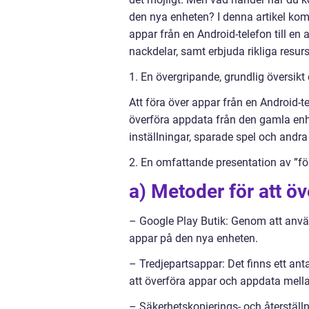
den nya enheten? I denna artikel kom
appar från en Android-telefon till en
nackdelar, samt erbjuda rikliga resurse
1. En övergripande, grundlig översikt 
Att föra över appar från en Android-t
överföra appdata från den gamla enhet
inställningar, sparade spel och andr
2. En omfattande presentation av ”för
a) Metoder för att öv
– Google Play Butik: Genom att använ
appar på den nya enheten.
– Tredjepartsappar: Det finns ett ant
att överföra appar och appdata mella
– Säkerhetskopierings- och återställ