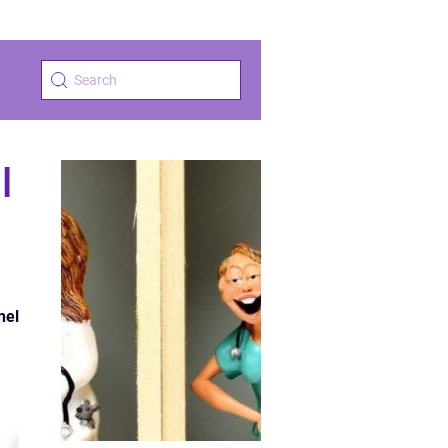
l
nel