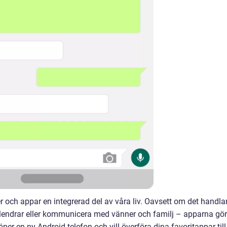
er och appar en integrerad del av våra liv. Oavsett om det handla
alendrar eller kommunicera med vänner och familj – apparna gör
er en ny Android-telefon och vill överföra dina favoritappar till