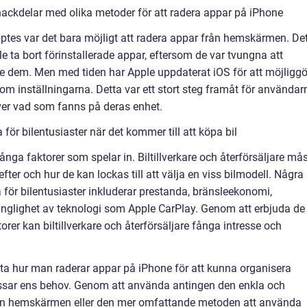
ackdelar med olika metoder för att radera appar på iPhone
ptes var det bara möjligt att radera appar från hemskärmen. De
e ta bort förinstallerade appar, eftersom de var tvungna att
 dem. Men med tiden har Apple uppdaterat iOS för att möjligg
om inställningarna. Detta var ett stort steg framåt för användar
ver vad som fanns på deras enhet.
ör bilentusiaster när det kommer till att köpa bil
många faktorer som spelar in. Biltillverkare och återförsäljare må
 efter och hur de kan lockas till att välja en viss bilmodell. Några
för bilentusiaster inkluderar prestanda, bränsleekonomi,
gänglighet av teknologi som Apple CarPlay. Genom att erbjuda de
er kan biltillverkare och återförsäljare fånga intresse och
veta hur man raderar appar på iPhone för att kunna organisera
assar ens behov. Genom att använda antingen den enkla och
ån hemskärmen eller den mer omfattande metoden att använda