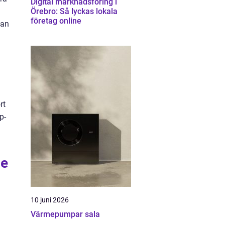
Digital marknadsföring i
Örebro: Så lyckas lokala
företag online
kan
å
rt
p-
ne
10 juni 2026
Värmepumpar sala