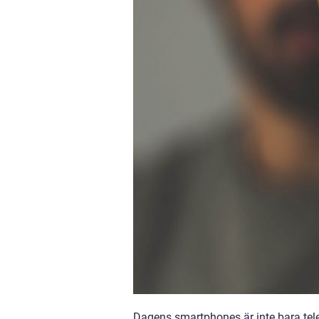
Dagens smartphones är inte bara telef