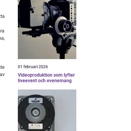
tta
öra
na,
ste
01 februari 2026
 av
Videoproduktion som lyfter
liveevent och evenemang