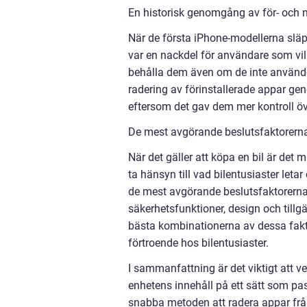
En historisk genomgång av för- och n
När de första iPhone-modellerna släp
var en nackdel för användare som vill
behålla dem även om de inte använde
radering av förinstallerade appar gen
eftersom det gav dem mer kontroll ö
De mest avgörande beslutsfaktorerna f
När det gäller att köpa en bil är det 
ta hänsyn till vad bilentusiaster letar
de mest avgörande beslutsfaktorerna 
säkerhetsfunktioner, design och till
bästa kombinationerna av dessa faktor
förtroende hos bilentusiaster.
I sammanfattning är det viktigt att 
enhetens innehåll på ett sätt som p
snabba metoden att radera appar fr