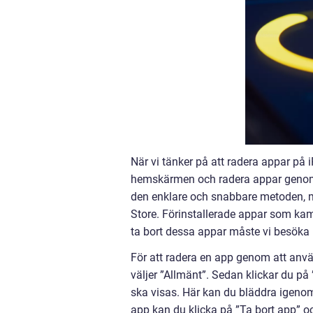
När vi tänker på att radera appar på i
hemskärmen och radera appar genom 
den enklare och snabbare metoden, m
Store. Förinstallerade appar som kame
ta bort dessa appar måste vi besöka 
För att radera en app genom att använ
väljer ”Allmänt”. Sedan klickar du på 
ska visas. Här kan du bläddra igenom l
app kan du klicka på ”Ta bort app” 