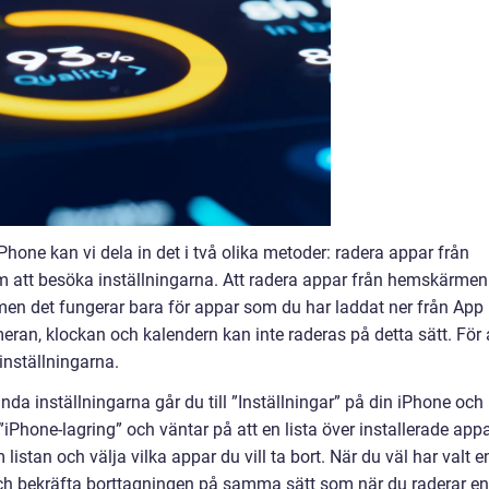
Phone kan vi dela in det i två olika metoder: radera appar från
att besöka inställningarna. Att radera appar från hemskärmen
en det fungerar bara för appar som du har laddat ner från App
ran, klockan och kalendern kan inte raderas på detta sätt. För 
inställningarna.
da inställningarna går du till ”Inställningar” på din iPhone och
”iPhone-lagring” och väntar på att en lista över installerade app
istan och välja vilka appar du vill ta bort. När du väl har valt e
och bekräfta borttagningen på samma sätt som när du raderar en