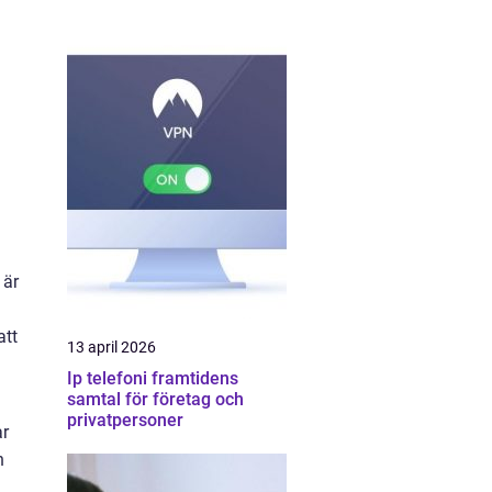
 är
att
13 april 2026
Ip telefoni framtidens
samtal för företag och
privatpersoner
ar
n