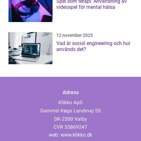
Spel som terapi: Användning av
videospel för mental hälsa
12 november 2025
Vad är social engineering och hur
används det?
Adress
web:
www.klikko.dk