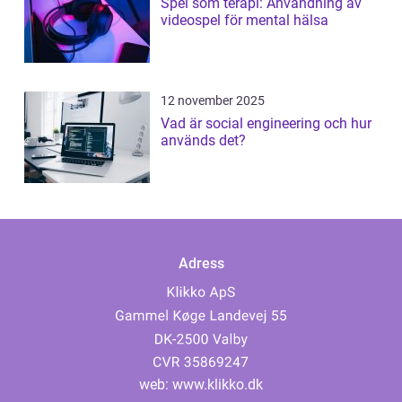
Spel som terapi: Användning av
videospel för mental hälsa
12 november 2025
Vad är social engineering och hur
används det?
Adress
web:
www.klikko.dk