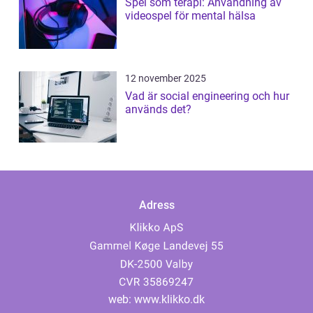
Spel som terapi: Användning av
videospel för mental hälsa
12 november 2025
Vad är social engineering och hur
används det?
Adress
web:
www.klikko.dk