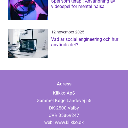
Spel som terapi: Användning av
videospel för mental hälsa
12 november 2025
Vad är social engineering och hur
används det?
Adress
web:
www.klikko.dk