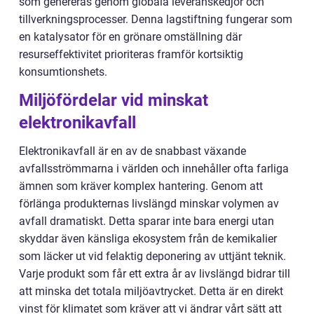
som genereras genom globala leveranskedjor och
tillverkningsprocesser. Denna lagstiftning fungerar som
en katalysator för en grönare omställning där
resurseffektivitet prioriteras framför kortsiktig
konsumtionshets.
Miljöfördelar vid minskat
elektronikavfall
Elektronikavfall är en av de snabbast växande
avfallsströmmarna i världen och innehåller ofta farliga
ämnen som kräver komplex hantering. Genom att
förlänga produkternas livslängd minskar volymen av
avfall dramatiskt. Detta sparar inte bara energi utan
skyddar även känsliga ekosystem från de kemikalier
som läcker ut vid felaktig deponering av uttjänt teknik.
Varje produkt som får ett extra år av livslängd bidrar till
att minska det totala miljöavtrycket. Detta är en direkt
vinst för klimatet som kräver att vi ändrar vårt sätt att