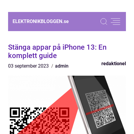
ELEKTRONIKBLOGGEN.
se
Stänga appar på iPhone 13: En
komplett guide
redaktionel
03 september 2023
admin