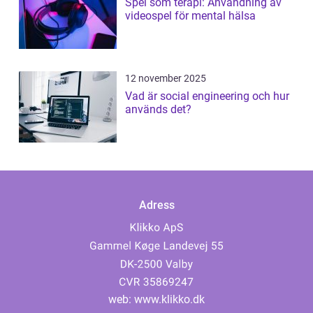
Spel som terapi: Användning av
videospel för mental hälsa
12 november 2025
Vad är social engineering och hur
används det?
Adress
web:
www.klikko.dk