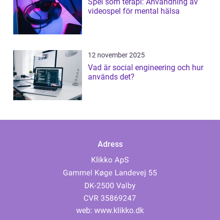
Spel som terapi: Användning av
videospel för mental hälsa
12 november 2025
Vad är social engineering och hur
används det?
Adress
web:
www.klikko.dk