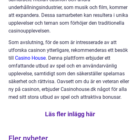
underhållningsindustrier, som musik och film, kommer
att expandera. Dessa samarbeten kan resultera i unika
upplevelser och teman som förhöjer den traditionella
casinoupplevelsen.
Som avslutning, för de som är intresserade av att
utforska casinon ytterligare, rekommenderas ett besök
till
Casino House
. Denna plattform erbjuder ett
omfattande utbud av spel och en användarvänlig
upplevelse, samtidigt som den säkerställer spelarnas
säkerhet och rättvisa. Oavsett om du är en veteran eller
ny på casinon, erbjuder Casinohouse.dk något för alla
med sitt stora utbud av spel och attraktiva bonusar.
Läs fler inlägg här
Fler nyheter