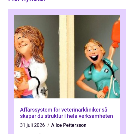
Affärssystem för veterinärkliniker så
skapar du struktur i hela verksamheten
31 juli 2026
Alice Pettersson