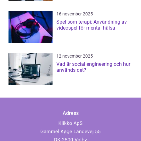
16 november 2025
Spel som terapi: Användning av
videospel för mental hälsa
12 november 2025
Vad är social engineering och hur
används det?
Adress