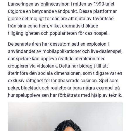
Lanseringen av onlinecasinon i mitten av 1990-talet
utgjorde en betydande vändpunkt. Dessa plattformar
gjorde det möjligt för spelare att njuta av favoritspel
från sina egna hem, vilket dramatiskt ökade
tillgängligheten och populariteten för casinospel.
De senaste åren har dessutom sett en explosion i
användandet av mobilapplikationer och live-dealer-spel,
där spelare kan uppleva realtidsinteraktion med
croupierer via videolänk. Detta har bidragit till att
återinföra den sociala dimensionen, som tidigare var en
exklusiv rättighet för landbaserade casinon. Spel som
poker, blackjack och roulette är bara några exempel på
hur spelupplevelsen har förbättrats med hjälp av teknik.