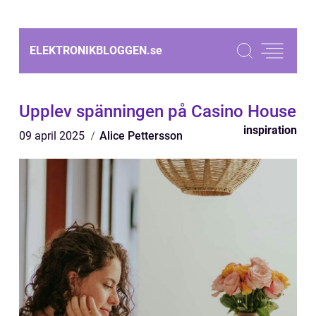
ELEKTRONIKBLOGGEN.
se
Upplev spänningen på Casino House
inspiration
09 april 2025
Alice Pettersson