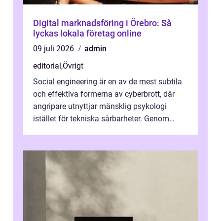
Digital marknadsföring i Örebro: Så
lyckas lokala företag online
09 juli 2026
admin
editorial
,
Övrigt
Social engineering är en av de mest subtila
och effektiva formerna av cyberbrott, där
angripare utnyttjar mänsklig psykologi
istället för tekniska sårbarheter. Genom
man...