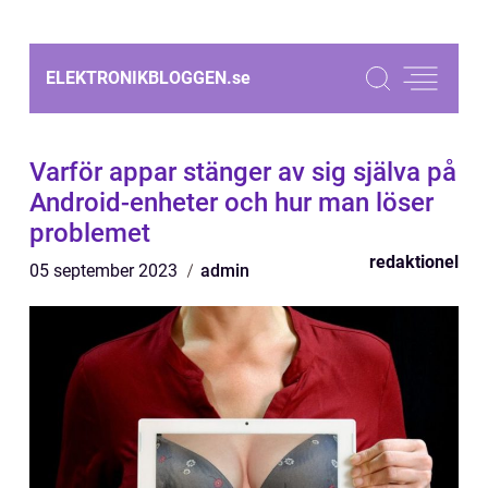
ELEKTRONIKBLOGGEN.
se
Varför appar stänger av sig själva på
Android-enheter och hur man löser
problemet
redaktionel
05 september 2023
admin