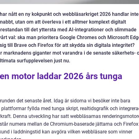
ar nått en ny kokpunkt och webbläsarkriget 2026 handlar inte
abbt, utan om att överleva i ett alltmer komplext digitalt
restandan till det yttersta med AI-integrationer och slimmade
svårt val: ska man prioritera Google Chromes och Microsoft Ed
ig till Brave och Firefox för att skydda sin digitala integritet?
r marknadens giganter mot varandra i de senaste säkerhets- 
ltimata surfupplevelsen just nu.
ken motor laddar 2026 års tunga
runden det senaste året. Idag är sidorna vi besöker inte bara
 plattformar fyllda med tunga skript, realtidsgrafik och integrer
rkraft. Denna utveckling har satt webbläsarnas renderingsmotor
n står numera mellan de Chromium-baserade jättarna och Firefox
ekund i laddningstid kan avgöra vilken webbläsare som vinner