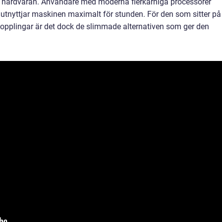
 hårdvaran. Användare med moderna flerkärniga processorer
nyttjar maskinen maximalt för stunden. För den som sitter på
kopplingar är det dock de slimmade alternativen som ger den