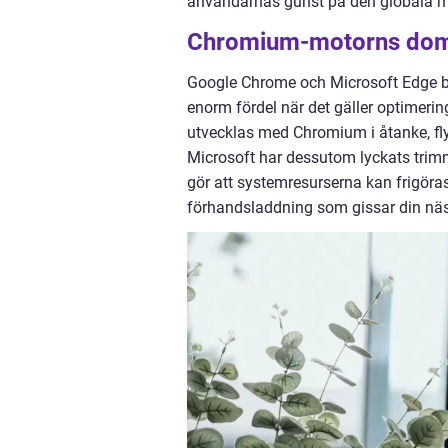
användarnas gunst på den globala 
Chromium-motorns dom
Google Chrome och Microsoft Edge b
enorm fördel när det gäller optimeri
utvecklas med Chromium i åtanke, flyt
Microsoft har dessutom lyckats trimm
gör att systemresurserna kan frigöras
förhandsladdning som gissar din näs