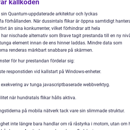
ar källkoden
d sin Quantum-uppdaterade arkitektur och lyckas
fa förhållanden. När dussintals flikar är öppna samtidigt hanter
vt än sina konkurrenter, vilket förhindrar att hela
 har nischade alternativ som Brave tagit prestanda till en ny niv
rstunga element innan de ens hinner laddas. Mindre data som
idorna renderas märkbart snabbare på skärmen.
nster för hur prestandan fördelar sig:
te responstiden vid kallstart på Windows-enheter.
 exekvering av tunga javascriptbaserade webbverktyg.
itet när hundratals flikar hålls aktiva.
ingstiderna på mobila nätverk tack vare sin slimmade struktur.
ghet inte längre bara handlar om rå råstyrka i motorn, utan om 