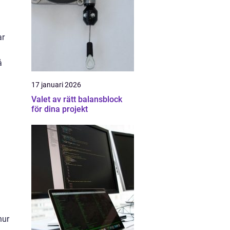
ar
å
17 januari 2026
Valet av rätt balansblock
för dina projekt
hur