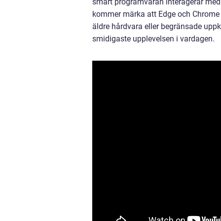
smart programvaran interagerar med
kommer märka att Edge och Chrome ut
äldre hårdvara eller begränsade upp
smidigaste upplevelsen i vardagen.