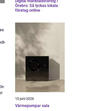
Digital marknadsföring i
Örebro: Så lyckas lokala
företag online
ges
och
ade
er
10 juni 2026
Värmepumpar sala