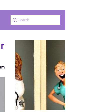
r
ram