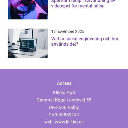
Spel som terapi: Användning av
videospel för mental hälsa
12 november 2025
Vad är social engineering och hur
används det?
Adress
web:
www.klikko.dk