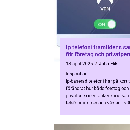
Ip telefoni framtidens samtal
för företag och privatpe
13 april 2026
Julia Ekk
inspiration
Ip-baserad telefoni har på kort t
förändrat hur både företag och
privatpersoner tänker kring sam
telefonnummer och växlar. I stäl
koppartrådar och fasta abonn
går trafiken via intern...