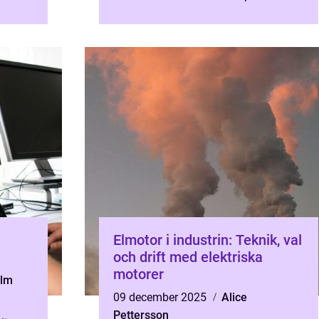
rje
avgörande roll för att f&ou...
...
Elmotor i industrin: Teknik, val
och drift med elektriska
motorer
olm
09 december 2025
Alice
Pettersson