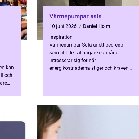
Värmepumpar sala
10 juni 2026
Daniel Holm
inspiration
Värmepumpar Sala är ett begrepp
som allt fler villaägare i området
o
intresserar sig för när
nen kan
energikostnaderna stiger och kraven
ll och
på hållbara lösningar ökar. Fler vill ha
are
ett hem som är både varmt, trygg...