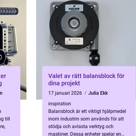
ter
Valet av rätt balansblock för
g
dina projekt
n
17 januari 2026
Julia Ekk
inspiration
n
Balansblock är ett viktigt hjälpmedel
 till
inom industrin som används för att
re,
stödja och avlasta verktyg och
maskiner. Dessa enheter spelar en