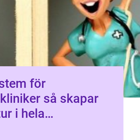
stem för
ker så skapar
ur i hela
heten