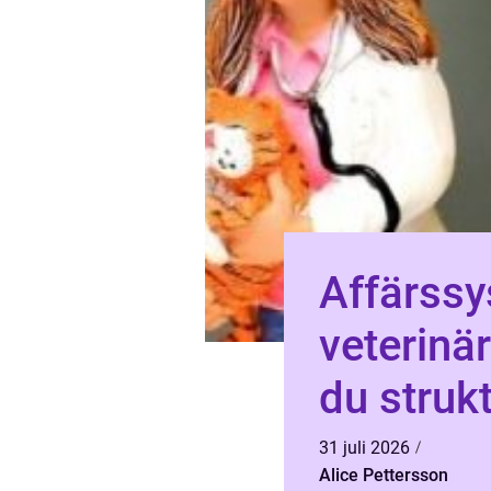
Affärssy
veterinärklini
du strukt
verksam
31 juli 2026
Alice Pettersson