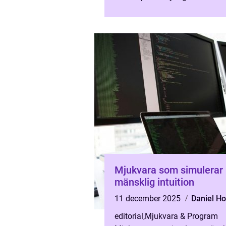
arrangören får mer värde för va
investerad krona. När kameror, L
Mjukvara som simulerar
mänsklig intuition
11 december 2025
Daniel H
editorial
,
Mjukvara & Program