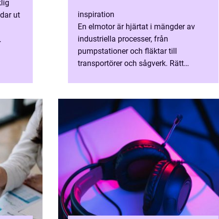
lig
inspiration
dar ut
En elmotor är hjärtat i mängder av
industriella processer, från
pumpstationer och fläktar till
enba...
transportörer och sågverk. Rätt
motorval påverkar produkt...