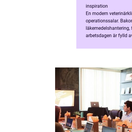
inspiration
En modern veterinärkl
operationssalar. Bakom
läkemedelshantering, f
arbetsdagen är fylld a
affärssystem veterinär 