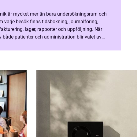
inik är mycket mer än bara undersökningsrum och
 varje besök finns tidsbokning, journalföring,
akturering, lager, rapporter och uppföljning. När
v både patienter och administration blir valet av
avgörande för hur väl kliniken fungerar i var...