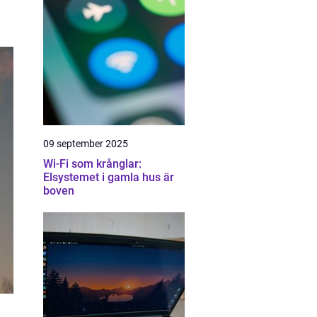
09 september 2025
Wi-Fi som krånglar:
Elsystemet i gamla hus är
boven