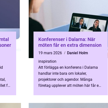
Konferenser i Dalarna: När
rsoner
möten får en extra dimension
19 mars 2026
Daniel Holm
inspiration
id
Att förlägga en konferens i Dalarna
handlar inte bara om lokaler,
tal,
projektorer och agendor. Många
let för
företag upplever att möten här får en
emang
annan rytm. Kombinationen av...